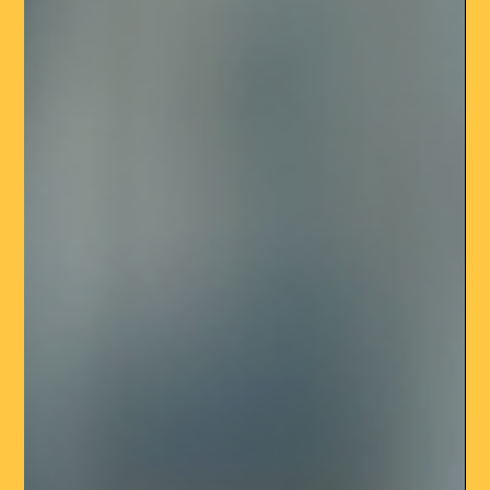
clairement les actions à entreprendre, d’optimiser les
ressources et de mesurer les résultats. Dans cet article, nous
allons explorer les étapes essentielles pour élaborer un plan
marketing performant, en vous fournissant des conseils
pratiques et des exemples concrets. Pourquoi un plan
marketing efficace es