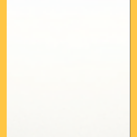
13 août 2025
Facebook Ads : plus important que
jamais face au recul de Google Ads
Pendant des années, Google Ads a été l’arme absolue pour
attirer des clics et générer des ventes. Mais les choses
changent. L’arrivée...